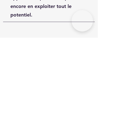
encore en exploiter tout le
potentiel.
Titre de la section
Chaque site internet a son histoire et
vos visiteurs veulent découvrir la
vôtre. Cet espace est idéal pour vous
présenter, expliquer ce que fait votre
équipe et indiquer ce que propose
votre site. Double-cliquez sur la zone
de texte pour modifier votre contenu
et assurez-vous d'ajouter les
informations importantes que vous